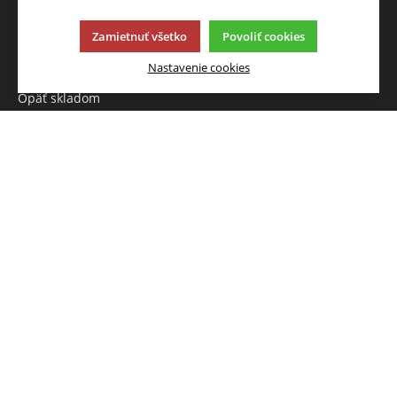
VÝHODY A ZĽAVY
JAZYK A MENA
Leto
Zamietnuť všetko
Povoliť cookies
SK
Akcia
Nastavenie cookies
Novinky
CZK (Kč )
Opäť skladom
Výpredaj
NAPÍŠTE NÁM
Chcete nám niečo povedať o
našich produktoch alebo e-
shope? Neváhajte napísať.
Chcem napísať správu
Táto stránka používa súbory cookies. Kliknite pre viac
informácií.
Â© 2013-2026 Eshop FANDY
K2 e-shop - Prvý e-shop, ktorý dokáže riadiť celú vašu
firmu.