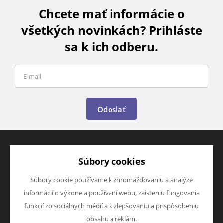
Chcete mať informácie o
všetkých novinkách? Prihláste
sa k ich odberu.
Odoslať
Súbory cookies
VŠETKO O NÁKUPE
O SPOLOČNOSTI
Časté otázky
O nás
Súbory cookie používame k zhromažďovaniu a analýze
Obchodné podmienky
Kontakty
informácií o výkone a používaní webu, zaisteniu fungovania
informácie
funkcií zo sociálnych médií a k zlepšovaniu a prispôsobeniu
Ku stiahnutí
obsahu a reklám.