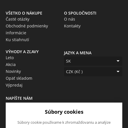
VŠETKO O NÁKUPE
O SPOLOČNOSTI
Časté otázky
O nás
Obchodné podmienky
Kontakty
informácie
Ku stiahnutí
VÝHODY A ZĽAVY
JAZYK A MENA
Leto
SK
Akcia
Novinky
CZK (Kč )
Opäť skladom
Výpredaj
NAPÍŠTE NÁM
Chcete nám niečo povedať o
Súbory cookies
našich produktoch alebo e-
shope? Neváhajte napísať.
Súbory cookie používame k zhromažďovaniu a analýze