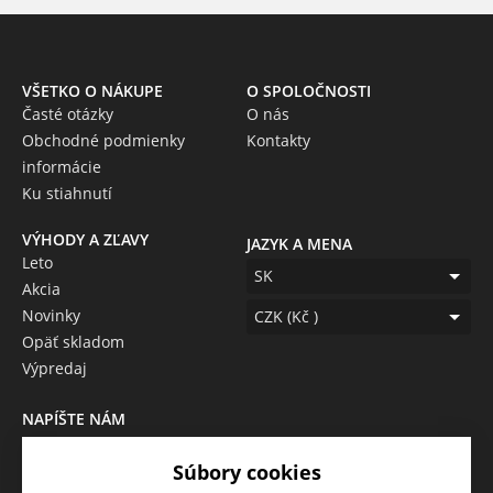
VŠETKO O NÁKUPE
O SPOLOČNOSTI
Časté otázky
O nás
Obchodné podmienky
Kontakty
informácie
Ku stiahnutí
VÝHODY A ZĽAVY
JAZYK A MENA
Leto
SK
Akcia
Novinky
CZK (Kč )
Opäť skladom
Výpredaj
NAPÍŠTE NÁM
Chcete nám niečo povedať o
Súbory cookies
našich produktoch alebo e-