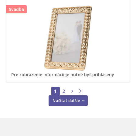
Svadba
Pre zobrazenie informácií je nutné byť prihlásený
1
2
Načítať ďalšie