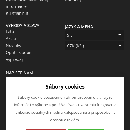
informácie
Ku stiahnutí
VÝHODY A ZĽAVY
JAZYK A MENA
Leto
SK
Akcia
Novinky
CZK (Kč )
Opäť skladom
Výpredaj
NAPÍŠTE NÁM
Chcete nám niečo povedať o
Súbory cookies
našich produktoch alebo e-
shope? Neváhajte napísať.
Súbory cookie používame k zhromažďovaniu a analýze
Chcem napísať správu
informácií o výkone a používaní webu, zaisteniu fungovania
funkcií zo sociálnych médií a k zlepšovaniu a prispôsobeniu
obsahu a reklám.
Táto stránka používa súbory cookies. Kliknite pre viac
informácií.