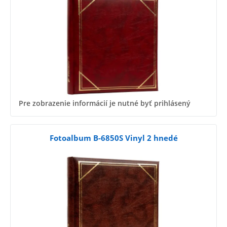
Pre zobrazenie informácií je nutné byť prihlásený
Fotoalbum B-6850S Vinyl 2 hnedé