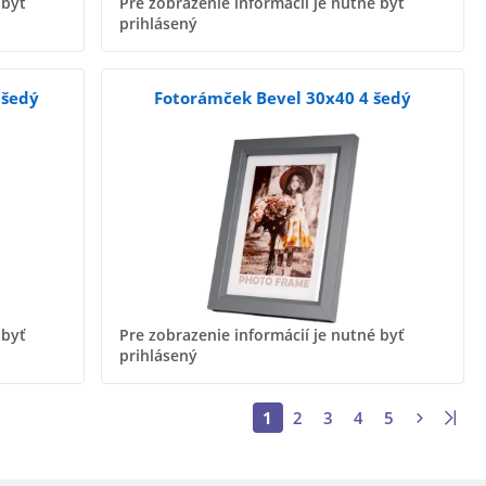
 byť
Pre zobrazenie informácií je nutné byť
prihlásený
 šedý
Fotorámček Bevel 30x40 4 šedý
 byť
Pre zobrazenie informácií je nutné byť
prihlásený
1
2
3
4
5