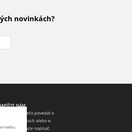
kých novinkách?
NAPÍŠTE NÁM
Chcete nám niečo povedať o
našich produktoch alebo e-
aní webu,
shope? Neváhajte napísať.