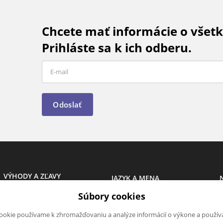
Chcete mať informácie o všet
Prihláste sa k ich odberu.
Odoslať
VÝHODY A ZĽAVY
JAZYK A MENA
Leto
SK
Súbory cookies
Akcia
Novinky
CZK (Kč )
ookie používame k zhromažďovaniu a analýze informácií o výkone a použív
Opäť skladom