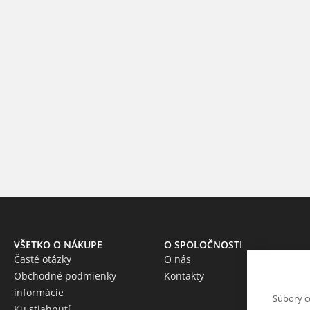
VŠETKO O NÁKUPE
O SPOLOČNOSTI
Časté otázky
O nás
Obchodné podmienky
Kontakty
informácie
Súbory c
Ku stiahnutí