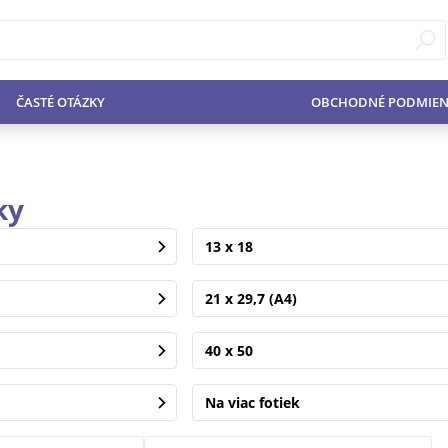
ČASTÉ OTÁZKY
OBCHODNÉ PODMIEN
ky
13 x 18
21 x 29,7 (A4)
40 x 50
Na viac fotiek