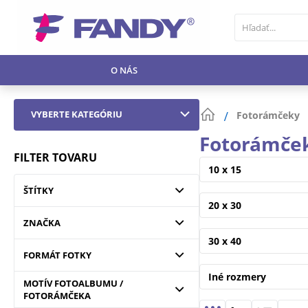
O NÁS
VYBERTE KATEGÓRIU
Fotorámčeky
Fotorámče
FILTER TOVARU
10 x 15
ŠTÍTKY
20 x 30
ZNAČKA
30 x 40
FORMÁT FOTKY
Iné rozmery
MOTÍV FOTOALBUMU /
FOTORÁMČEKA