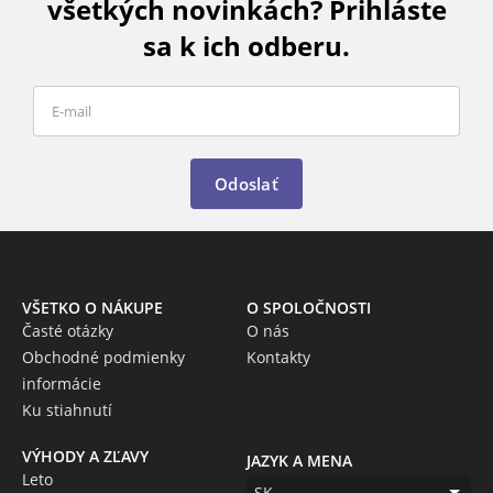
všetkých novinkách? Prihláste
sa k ich odberu.
Odoslať
VŠETKO O NÁKUPE
O SPOLOČNOSTI
Časté otázky
O nás
Obchodné podmienky
Kontakty
informácie
Ku stiahnutí
VÝHODY A ZĽAVY
JAZYK A MENA
Leto
SK