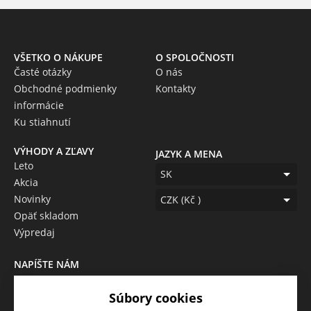
VŠETKO O NÁKUPE
O SPOLOČNOSTI
Časté otázky
O nás
Obchodné podmienky
Kontakty
informácie
Ku stiahnutí
VÝHODY A ZĽAVY
JAZYK A MENA
Leto
SK
Akcia
Novinky
CZK (Kč )
Opäť skladom
Výpredaj
NAPÍŠTE NÁM
Chcete nám niečo povedať o
Súbory cookies
našich produktoch alebo e-