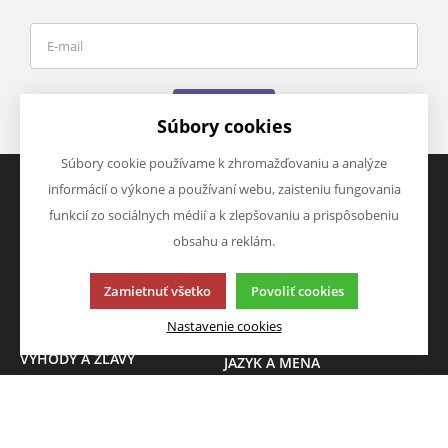
Odoslať
Súbory cookies
Súbory cookie používame k zhromažďovaniu a analýze
informácií o výkone a používaní webu, zaisteniu fungovania
funkcií zo sociálnych médií a k zlepšovaniu a prispôsobeniu
VŠETKO O NÁKUPE
O SPOLOČNOSTI
obsahu a reklám.
Časté otázky
O nás
Obchodné podmienky
Kontakty
Zamietnuť všetko
Povoliť cookies
informácie
Ku stiahnutí
Nastavenie cookies
VÝHODY A ZĽAVY
JAZYK A MENA
Leto
SK
Akcia
Novinky
CZK (Kč )