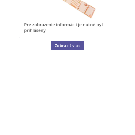
Pre 
Pre zobrazenie informácií je nutné byť
prih
prihlásený
Zobraziť viac