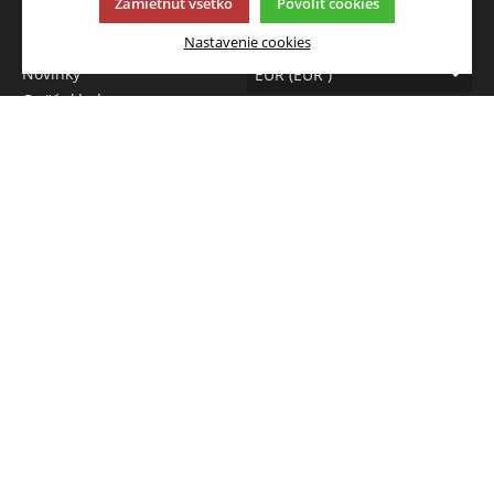
JAZYK A MENA
Zamietnuť všetko
Povoliť cookies
Leto
SK
Nastavenie cookies
Akcia
Novinky
EUR (EUR )
Opäť skladom
Výpredaj
NAPÍŠTE NÁM
Chcete nám niečo povedať o
našich produktoch alebo e-
shope? Neváhajte napísať.
Chcem napísať správu
Táto stránka používa súbory cookies. Kliknite pre viac
informácií.
Â© 2013-2026 Eshop FANDY
K2 e-shop - Prvý e-shop, ktorý dokáže riadiť celú vašu
firmu.