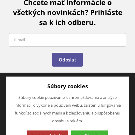
Chcete mať informácie o
všetkých novinkách? Prihláste
sa k ich odberu.
Odoslať
Súbory cookies
VŠETKO O NÁKUPE
O SPOLOČNOSTI
Súbory cookie používame k zhromažďovaniu a analýze
Časté otázky
O nás
informácií o výkone a používaní webu, zaisteniu fungovania
Obchodné podmienky
Kontakty
funkcií zo sociálnych médií a k zlepšovaniu a prispôsobeniu
informácie
obsahu a reklám.
Ku stiahnutí
VÝHODY A ZĽAVY