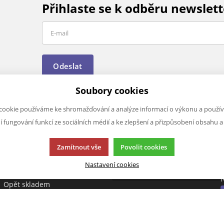
Přihlaste se k odběru newslett
Odeslat
Soubory cookies
cookie používáme ke shromažďování a analýze informací o výkonu a použív
ní fungování funkcí ze sociálních médií a ke zlepšení a přizpůsobení obsahu a
VÝHODY A SLEVY
JAZYK A MĚNA
Zamítnout vše
Povolit cookies
Léto
CS
Akce
Nastavení cookies
Novinky
CZK (Kč )
Opět skladem
Výprodej