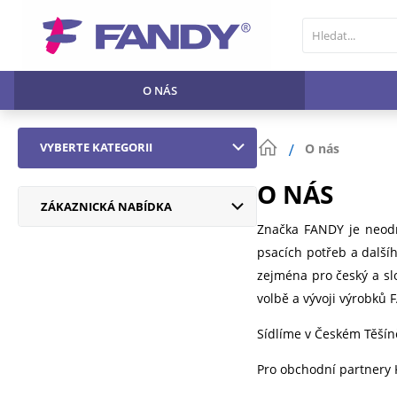
O NÁS
VYBERTE KATEGORII
O nás
O NÁS
ZÁKAZNICKÁ NABÍDKA
Značka FANDY je neodmy
psacích potřeb a další
zejména pro český a slo
volbě a vývoji výrobků
Sídlíme v Českém Těšíně
Pro obchodní partnery 