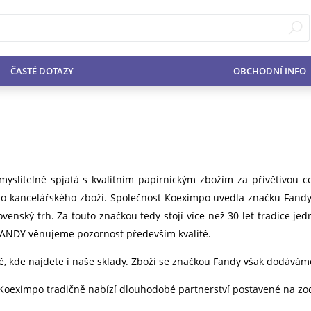
ČASTÉ DOTAZY
OBCHODNÍ INFO
slitelně spjatá s kvalitním papírnickým zbožím za přívětivou c
ho kancelářského zboží. Společnost Koeximpo uvedla značku Fand
venský trh. Za touto značkou tedy stojí více než 30 let tradice jed
 FANDY věnujeme pozornost především kvalitě.
, kde najdete i naše sklady. Zboží se značkou Fandy však dodáváme 
Koeximpo tradičně nabízí dlouhodobé partnerství postavené na zo