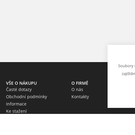
Soubory 
zajiště
VŠE O NÁKUPU
O FIRMĚ
Časté dotazy
O nás
Obchodní podmínky
Kontakty
Informace
Ke stažení