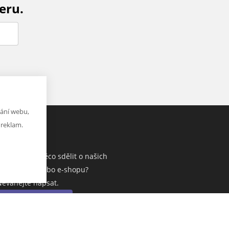
eru.
ání webu,
 reklam.
NAPIŠTE NÁM
Chcete nám něco sdělit o našich
produktech nebo e-shopu?
Neváhejte napsat.
Chci napsat zprávu