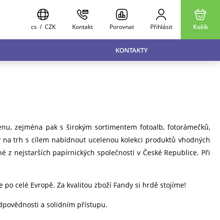
cs
/
CZK
Kontakt
Porovnat
Přihlásit
Košík
KONTAKTY
enu, zejména pak s širokým sortimentem fotoalb, fotorámečků,
y na trh s cílem nabídnout ucelenou kolekci produktů vhodných
né z nejstarších papírnických společností v České Republice. Při
po celé Evropě. Za kvalitou zboží Fandy si hrdě stojíme!
dpovědnosti a solidním přístupu.