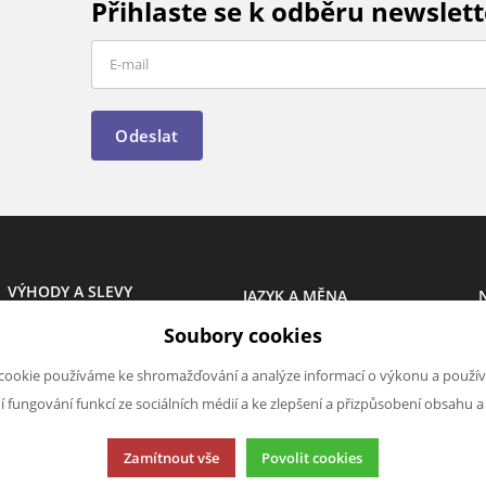
Přihlaste se k odběru newslett
Odeslat
VÝHODY A SLEVY
JAZYK A MĚNA
Léto
CS
Soubory cookies
Akce
Novinky
CZK (Kč )
cookie používáme ke shromažďování a analýze informací o výkonu a použív
Opět skladem
ní fungování funkcí ze sociálních médií a ke zlepšení a přizpůsobení obsahu a
Výprodej
Zamítnout vše
Povolit cookies