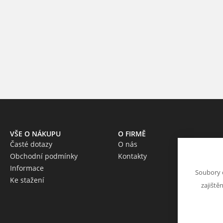
VŠE O NÁKUPU
O FIRMĚ
Časté dotazy
O nás
Obchodní podmínky
Kontakty
Informace
Soubory 
Ke stažení
zajiště