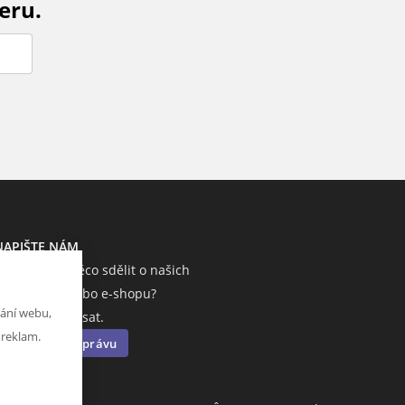
eru.
NAPIŠTE NÁM
Chcete nám něco sdělit o našich
produktech nebo e-shopu?
ání webu,
Neváhejte napsat.
 reklam.
Chci napsat zprávu