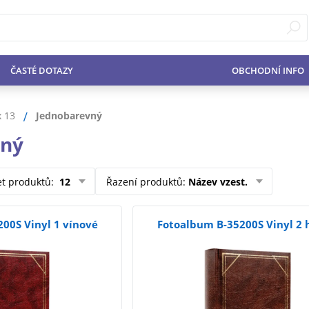
ČASTÉ DOTAZY
OBCHODNÍ INFO
x 13
Jednobarevný
vný
et produktů
:
12
Řazení produktů
:
Název vzest.
00S Vinyl 1 vínové
Fotoalbum B-35200S Vinyl 2