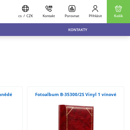
cs
/
CZK
Kontakt
Porovnat
Přihlásit
Košík
KONTAKTY
 hnědé
Fotoalbum B-35300/2S Vinyl 1 vínové