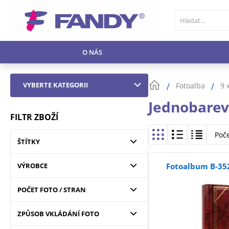
O NÁS
VYBERTE KATEGORII
Fotoalba
9 
Jednobare
FILTR ZBOŽÍ
Poč
ŠTÍTKY
VÝROBCE
Fotoalbum B-352
POČET FOTO / STRAN
ZPŮSOB VKLÁDÁNÍ FOTO