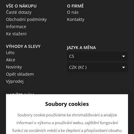
VŠE O NÁKUPU
O FIRMĚ
Časté dotazy
O nás
Obchodní podmínky
Kontakty
Informace
Ke stažení
VÝHODY A SLEVY
JAZYK A MĚNA
Léto
CS
Akce
Novinky
CZK (Kč )
Opět skladem
Výprodej
NAPIŠTE NÁM
Chcete nám něco sdělit o
Soubory cookies
našich produktech nebo e-
Soubory cookie používáme ke shromažďování a analýze
shopu? Neváhejte napsat.
informací o výkonu a používání webu, zajištění fungování
Chci napsat zprávu
funkcí ze sociálních médií a ke zlepšení a přizpůsobení obsahu