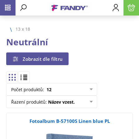
13 x 18
Neutrální
Zobrazit dle filtru
Počet produktů
:
12
Řazení produktů
:
Název vzest.
Fotoalbum B-57100S Linen blue PL