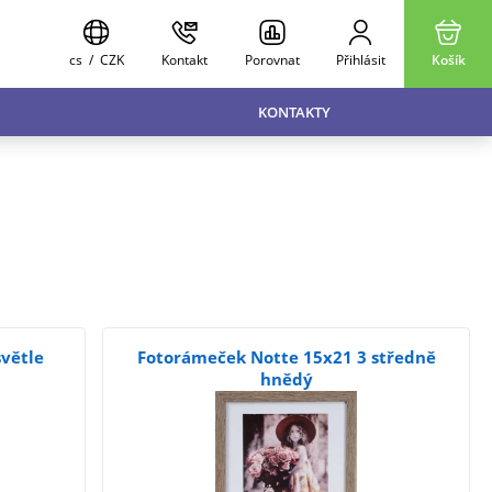
cs
/
CZK
Kontakt
Porovnat
Přihlásit
Košík
KONTAKTY
světle
Fotorámeček Notte 15x21 3 středně
hnědý