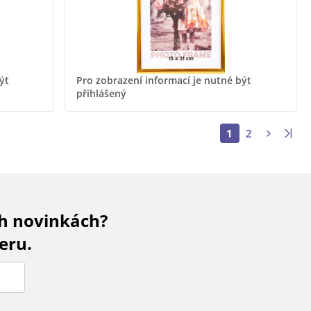
ýt
Pro zobrazení informací je nutné být
přihlášený
1
2
ch novinkách?
eru.