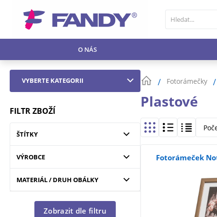
O NÁS
VYBERTE KATEGORII
Fotorámečky
Plastové
FILTR ZBOŽÍ
Poč
ŠTÍTKY
VÝROBCE
Fotorámeček Not
MATERIÁL / DRUH OBÁLKY
Zobrazit dle filtru