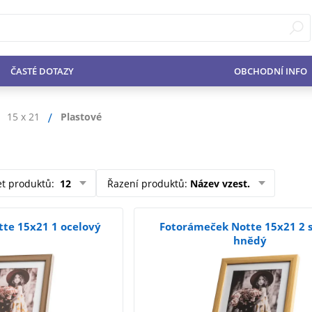
ČASTÉ DOTAZY
OBCHODNÍ INFO
15 x 21
Plastové
et produktů
:
12
Řazení produktů
:
Název vzest.
te 15x21 1 ocelový
Fotorámeček Notte 15x21 2 
hnědý