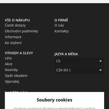
VŠE O NÁKUPU
O FIRMĚ
Časté dotazy
O nás
Obchodní podmínky
Kontakty
Informace
Ke stažení
VÝHODY A SLEVY
JAZYK A MĚNA
Léto
CS
Akce
Novinky
CZK (Kč )
Opět skladem
Výprodej
NAPIŠTE NÁM
Chcete nám něco sdělit o
Soubory cookies
našich produktech nebo e-
Soubory cookie používáme ke shromažďování a analýze